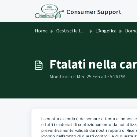
Salta al contenuto principale
Consumer Support
Home
Gestisci le tue richieste
L'Angelica
Domande
Ftalati nella car
Modificato il Mer, 25 Feb alle 5:26 PM
La nostra azienda è da sempre attenta al benesse
e tutti i materiali di confezionamento da noi utilizz
preventivamente validati dai nostri reparti di Ricer
Proprio nell’ambito di questi controlli e di questa at