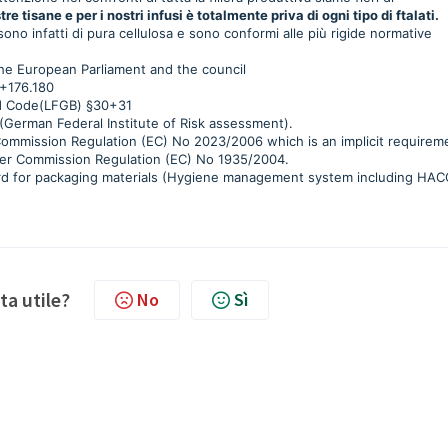
stre tisane e per i nostri infusi è totalmente priva di ogni tipo di ftalati.
, sono infatti di pura cellulosa e sono conformi alle più rigide normative
e European Parliament and the council
0+176.180
d Code(LFGB) §30+31
German Federal Institute of Risk assessment).
ommission Regulation (EC) No 2023/2006 which is an implicit requirem
under Commission Regulation (EC) No 1935/2004.
ard for packaging materials (Hygiene management system including HAC
ta utile?
No
Sì