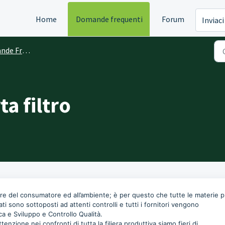
Home
Domande frequenti
Forum
Inviaci
 Frequenti
ta filtro
re del consumatore ed all’ambiente; è per questo che tutte le materie 
ati sono sottoposti ad attenti controlli e tutti i fornitori vengono
ca e Sviluppo e Controllo Qualità.
tenzione nei confronti di tutta la filiera produttiva siamo fieri di